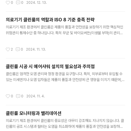
작성시간
0
0
2024. 12. 13.
자를 효과적으로 걸러낼 수 있어야 합니다. 그러나 필터 자체의 손상(예: 구멍 발생)
이나 설치 과정에서의 부착 불량은 필터의 성능을 저하시킬 수 있습니다. 이런 문제
가 발생하면 클린룸의 청정도를 보장할 수 없으며, 이는 의료기기 제조 환경에서 치
의료기기 클린룸의 역할과 ISO 8 기준 충족 전략
명적인 품질 문제로 이어질 수 있습니다. PAO 테스트는 HEPA 필터의 누설 여부
글 내용
를 확인하기 위해 사용됩니다. 테스트 과정에서 ..
의료기기 제조 환경에서 클린룸은 제품의 품질과 안전성을 보장하기 위한 핵심적인
위험관리 통제수단 중 하나입니다. 특히 무균 및 바이오버든(미생물 부하)의 관리는
환자의 안전과 직결되기 때문에, ISO 14644-1 기준에 따른 청정도 등급(예: ISO C
lass 8)을 만족시키는 것이 중요합니다. 그러나 클린룸의 사용 여부는 반드시 물리
작성시간
2
0
2024. 11. 13.
적 설비에 국한된 문제가 아니라, 해당 환경이 목표 기준을 충족할 수 있는지에 따라
달라집니다. ISO 8 기준과 밸리데이션의 중요성 ISO 8 등급 클린룸은 특정 농도의
공기 중 입자 수와 부유균, 낙하균의 허용치를 명확히 정의하고 있습니다. 이 기준을
클린룸 시공 시 에어샤워 설치의 필요성과 주의점
만족하기 위해서는 정기적인 환경 모니터링과 밸리데이션이 필수적입니다. 밸리데
글 내용
이션 과정에서는 다음 요소들이 검토됩니다. ..
클린룸은 엄격한 오염 관리와 청정 환경을 요구합니다. 특히, 외부로부터 유입될 수
있는 미세먼지나 오염 입자들은 제품의 품질과 안전성에 큰 영향을 미치기 때문에,
클린룸 설계 시 공기 중 파티클 관리를 위한 다양한 방법이 고려됩니다. 에어샤워는
이 과정에서 중요한 역할을 하지만, 무조건적인 설치가 필요한 것은 아닙니다. 실제
작성시간
0
0
2024. 11. 4.
로 에어샤워의 필요성은 클린룸 구조와 입자 관리 방식에 따라 달라질 수 있습니다.
전실(airlock)을 다중으로 설계하여 외부 입자가 여러 차례 차단되는 구조를 구성하
면, 에어샤워 없이도 일정 수준의 파티클 억제가 가능합니다. 전실이 여러 겹으로 이
클린룸 모니터링과 밸리데이션
루어져 있다면, 직원이나 물품이 클린룸에 들어오기 전에 여러 단계를 거치면서 미
글 내용
세 입자가 자연스럽게 제거되므로, 클린룸 내부의 청정도 유..
의료기기 제조 환경에서 클린룸의 중요성은 아무리 강조해도 지나치지 않습니다. 클
린룸의 공조 시스템과 필터는 오염을 최소화하여 제품의 품질과 안전성을 보장하는