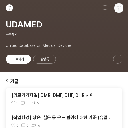
검색하기
티스토리
UDAMED
구독자
6
United Database on Medical Devices
구독하기
방명록
신고하기 레이어
열기
인기글
[의료기기파일] DMR, DMF, DHF, DHR 차이
1
0
조회
9
[작업환경] 상온, 실온 등 온도 범위에 대한 기준 (유럽약
전, USP, WHO)
0
0
조회
6