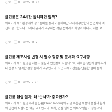
작성시간
0
0
2025. 11. 27.
하는 경우가 현실에서 자주 관찰됩니다. 세탁 공정은 환경청정도, 의복의 정전기 억
제 성능, 파티클 관리, 직물 손상 가능성, 세제 잔류 위험 등 여러 요소와 연동되며, 이
는 ISO 14644 계열 규격이 다루는 영역과도 교차합니다. 따라서 세탁·건조·보관 과
클린룸은 24시간 돌려야만 할까?
정을 하나의 공정으로 간주하고, 문서화와 검증을 일정 수준 이상 수행해야 합니다.
글 내용
특히 세탁에 사용되는 장비의 유지관리와 수질관리, ..
의료기기 제조환경에서 공조설비를 상시 가동해야만 규제에 부합한다는 인식이 여
전히 공고합니다. 그러나 규제가 요구하는 것은 전력계의 희생이 아니라, 제품 보호
가 입증되는 관리체계입니다. 즉, 공조기의 온·오프 자체가 문제라기보다, 끈끈한 증
거와 일관된 절차가 있느냐가 관건입니다. 의료기기 GMP의 핵심은 공정·환경의 적
작성시간
0
0
2025. 11. 9.
합성을 문서로 증명하는 데 있습니다. ISO 14644-1, -2가 정하는 것은 “청정도 유
지와 검증”이지 “365일 가동”이 아닙니다. 멸균급 영역처럼 고위험 구역은 상시 운
전이 사실상 전제되지만, 조립·포장 등 상대적으로 낮은 등급에서는 재가동 시 환경
클린룸 제조시설 변경 시 필수 검증 및 문서화 요구사항
이 규격으로 회복되는 시간이 검증되어 있다면, 근무시간 외 정지 또는 세트백 운전
글 내용
도 허용되는 관리옵션이 됩니다. 이때 핵심 시험이 바로 복..
의료기기 제조 환경은 제품의 품질과 안전성에 직결되므로, 새로운 생산시설의 추가
나 변경 시 엄격한 검증 절차가 요구됩니다. 최근 규제기관들은 단순한 설비 설치 확
인을 넘어, 생산 환경의 적합성과 공정 안정성을 객관적으로 입증할 수 있는 문서를
필수적으로 요구하고 있습니다. 우선, 클린룸 검증(clean room validation)은 생
작성시간
0
0
2025. 7. 20.
산 환경의 청정도를 과학적으로 검증하는 절차로, 미립자 및 미생물 오염을 통제할
수 있는 관리능력을 입증해야 합니다. 이는 ISO 14644 시리즈 및 관련 GMP 가이
드라인을 기반으로 수행되며, 주기적인 재검증과 기록 유지가 필수적입니다. 다음으
클린룸 입실 절차, 왜 ‘순서’가 중요한가?
로, 새로운 건물에 설치된 모든 장비는 IQ(Installation Qualification) 및 OQ(Op
글 내용
erational Q..
의료기기 제조 환경에서 클린룸(Clean Room)의 위생 수준은 제품의 품질과 환자
의 안전에 직결되는 핵심 요소입니다. 특히, 입실 절차는 외부 오염원이 청정구역에