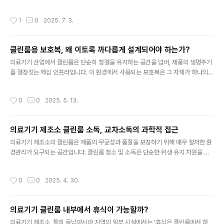
침투하는 것을 막는 첫 관문이자, 전체 청정관리 체계의 시작점입니다. 따라서 ‘어떤
순서로’ 입실하느냐는 단순한 절차를 넘어 과학적 근거를 갖춘 규제 사항으로 간주되
작성시간
1
0
2025. 7. 3.
어야 합니다. 기본적으로 권장되는 클린룸 입실 순서는 탈의 → 수세 → 갱의 → 소독
입니다. 이는 국제적으로 통용되는 ISO 14644 및 GMP 가이드라인을 기반으로 한
것으로, 인체에서 발생할 수 있는 입자 및 미생물 오염을 최소화하기 위한 흐름입니
클린룸용 보호복, 왜 이토록 까다롭게 설계되어야 하는가?
다. 먼저 외부의 일반복을 벗는 '탈의'를 통해 거시적인 오염원을 제거합니다. 그 다음
글 내용
단계인 '수세'는 손과 얼굴 등 노출 부위..
의료기기 산업에서 클린룸은 단순히 청결을 유지하는 공간을 넘어, 제품의 생명주기
를 결정짓는 핵심 인프라입니다. 이 환경에서 사용되는 보호복은 그 자체가 하나의
“오염 통제 수단”으로 간주되며, 국제적인 품질 및 규제 기준에서도 중요하게 다루어
집니다. 특히 ISO 13485 및 EU MDR, FDA QSR 등의 규제 프레임워크에서는 멸
작성시간
0
0
2025. 5. 13.
균공정의 유효성뿐만 아니라, 제조 환경의 청정도를 지속적이고 일관되게 유지하는
것을 요구하고 있습니다. 이 관점에서 보호복의 설계 요소는 단순한 편의성을 넘어,
오염원을 차단하고 공정 일관성을 보장하기 위한 전략적 설계 요건입니다. 1. 무보푸
의료기기 제조소 클린룸 소독, 교차소독의 과학적 접근
림(Non-linting) 특성은 오염 제어의 출발점입니다. 보풀은 클린룸 환경에서 대표적
글 내용
인 입자 오염원입니다. 특히 임플란트나 카테터..
의료기기 제조소의 클린룸은 제품의 무균성과 품질을 보장하기 위해 매우 철저한 환
경관리가 요구되는 공간입니다. 클린룸 청소 및 소독은 단순한 위생 유지 차원을 넘
어, 공정 안전성과 직결되는 중요한 작업입니다. 알코올을 1차 소독제로, 암모늄계 또
는 페놀계를 2차로, 과산화수소 같은 스포어 제거제를 3차로 사용하는 방식이 있습
작성시간
0
0
2025. 4. 30.
니다. 이는 실무적으로도 자주 사용되는 방법으로, 멸균력의 범위와 작용시간을 고려
하여 단계적으로 적용하는 방식을 따릅니다. 다만, 페놀계는 독성과 잔류 문제로 인
해 의료기기 제조소에서는 점차 사용이 제한되는 추세이며, GMP 규제상 적절한 헹
의료기기 클린룸 내부에서 휴식이 가능할까?
굼과 제거 절차가 병행되어야 합니다. 에탄올과 IPA는 같은 계열이므로 교차 소독이
글 내용
안 된다라는 의견이 있습니다. 에탄올과 아이소프로필알코올(IP..
의료기기 제조소, 특히 동남아시아 지역의 일부 시설에서는 ‘휴식은 클린룸에서 하