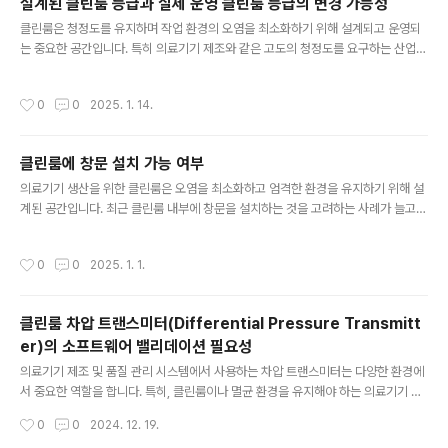
설계된 클린룸 등급과 실제 운영 클린룸 등급의 변경 가능성
염원을 줄이기 위해 스티키 매트(Sticky Mat)나 점착 롤러(Roller) 등을 활용하
글 내용
는 것이 일반적입니다. 하지만, 스티키 매트의 경우 일정..
클린룸은 청정도를 유지하며 작업 환경의 오염을 최소화하기 위해 설계되고 운영되
는 중요한 공간입니다. 특히 의료기기 제조와 같은 고도의 청정도를 요구하는 산업에
서는 국제 표준과 가이드라인에 따라 설계 및 검증이 이루어져야 합니다. 이에 따라,
설계된 등급과 실제 운영 등급의 변경 가능성에 대한 논의는 신중한 접근이 필요합니
작성시간
0
0
2025. 1. 14.
다. 설계와 운영 등급 간의 관계 ISO 14644와 같은 국제 기준에서는 클린룸의 청정
도를 설계 단계에서 규정하고, 이 설계를 기반으로 검증 및 유효성을 확인하도록 요
구합니다. 그러나 설계 등급과 실제 검증 결과 간의 불일치가 발생할 경우, 반드시 설
클린룸에 창문 설치 가능 여부
계 등급에 따라 운영해야 한다는 규정은 명확하지 않습니다. 중요한 것은 검증 및 유
글 내용
효성 시험을 통해 실제 환경이 해당 등급 기준을 지속적으..
의료기기 생산을 위한 클린룸은 오염을 최소화하고 엄격한 환경을 유지하기 위해 설
계된 공간입니다. 최근 클린룸 내부에 창문을 설치하는 것을 고려하는 사례가 늘고
있지만, 이는 신중한 검토가 필요합니다. 창문 설치의 주된 이유는 작업자들의 심리
적 안정을 도모하기 위함이라고 알려져 있지만, 클린룸의 본래 목적과 특성을 고려했
작성시간
0
0
2025. 1. 1.
을 때 적합한 선택인지 살펴볼 필요가 있습니다. 우선, 창문 설치로 인해 발생할 수 있
는 문제점을 간과해서는 안 됩니다. 클린룸은 온도와 습도를 일정하게 유지하고, 외
부의 먼지와 파티클, 빛, 공기흐름을 완벽히 차단해야 하는 환경입니다. 그러나 창문
클린룸 차압 트랜스미터(Differential Pressure Transmitt
은 이러한 엄격한 관리 기준을 위협할 수 있는 요소가 될 가능성이 큽니다. 예를 들
er)의 소프트웨어 밸리데이션 필요성
어, 외부 환경에 따른 열손실, 태양열 취득, 그리고 결로 문..
글 내용
의료기기 제조 및 품질 관리 시스템에서 사용하는 차압 트랜스미터는 다양한 환경에
서 중요한 역할을 합니다. 특히, 클린룸이나 멸균 환경을 유지해야 하는 의료기기 제
조 공정에서 차압 관리가 필수적입니다. 이러한 트랜스미터가 내장 소프트웨어를 통
작성시간
0
0
2024. 12. 19.
해 데이터를 처리하고 전달한다면, 해당 소프트웨어의 신뢰성과 정확성을 검증하는