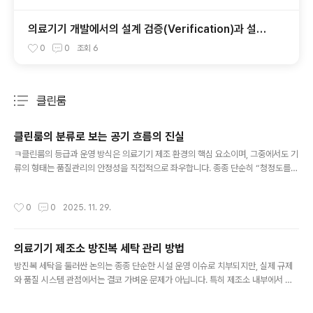
의료기기 개발에서의 설계 검증(Verification)과 설계
밸리데이션(Validation): 차이점과 중요성
0
0
조회
6
클린룸
분류 전체보기
주요 글 목록
클린룸의 분류로 보는 공기 흐름의 진실
글 내용
ㅋ클린룸의 등급과 운영 방식은 의료기기 제조 환경의 핵심 요소이며, 그중에서도 기
류의 형태는 품질관리의 안정성을 직접적으로 좌우합니다. 종종 단순히 “청정도를
유지하는 방식” 정도로 인식되지만, 실제로는 오염제어 전략의 철학이 담겨 있는 구
조적 개념입니다. 비단일방향류와 단일방향류의 차이를 이해하는 것은 규제 준수뿐
작성시간
0
0
2025. 11. 29.
아니라 설비의 비용·효율·목적 적합성을 판단하는 데 필수적입니다. 비단일방향류 방
식은 청정 공기를 천장과 벽면 일부에서 공급하고 다른 위치에서 배출하는 구조로,
실내 공기를 지속적으로 희석해 오염도를 낮춥니다. 흐름이 한 방향으로만 유지되지
의료기기 제조소 방진복 세탁 관리 방법
는 않더라도 적절한 공기 교환률을 통해 사각지대를 줄이는 데 집중하는 방식입니다.
글 내용
ISO 7급 정도의 제조 공간에서 흔히 채택되며, 다양한 장비 배치에도 ..
방진복 세탁을 둘러싼 논의는 종종 단순한 시설 운영 이슈로 치부되지만, 실제 규제
와 품질 시스템 관점에서는 결코 가벼운 문제가 아닙니다. 특히 제조소 내부에서 세
탁을 직접 수행하기로 결정하는 순간, 기존에 외주업체가 부담하던 보이지 않는 품질
관리 활동이 고스란히 조직 내부로 흡수됩니다. 그 결과 부담의 무게를 뒤늦게 체감