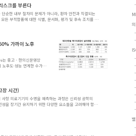
해야 하며, 실질적인 권한과 자원을 갖춘 고위임원이 해당합니
 리스크를 부른다
보고는 단순한 내부 절차의 문제가 아니라, 환자 안전과 직결되는
M
항목은 모든 부적합품에 대한 식별, 문서화, 평가 및 후속 조치를 요
의
. 하지만 일부 현장에서는 부적합이 존재함에도 불구하고, 이
. 그 이유는 단순한 태만이 아니라, 그 이면에 존재하는 조직
서 비롯됩니다. 실제로 몇몇 QA 담당자는 부적합 건수가 증
중해질 것을 우려해 부적합 보고를 꺼리는 경우가 있습니다.
, 50% 가까이 노후
I
6%는 중고 - 한의신문영상
 노후도·성능 연계한 수가
 노후·중고 장비 비율이 높
률이 지나치게 낮아 ‘검사
평가 및 품질검사 방식 개
고장 시간)
고려 사항 의료기기의 수명을 예측하는 과정은 신뢰성 공학의
전성을 장기간 유지하기 위한 다양한 요소들을 고려해야 합
접근 방식이 있으며, 각각의 방식은 특정 상황과 요구 사항에
 수명 일반적으로 의료기기의 수명 예측은 주요 핵심 부품의
밸
기기 내에서 가장 중요하거나 고장에 민감한 부품들의 수명을
이 접근 방식은 기기의 성능과 직접적으로 연관된 중요한 부
 또 ..