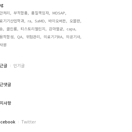
ag
만처리,
부적합품,
품질책임자,
MDSAP,
료기기산업학과,
ra,
SaMD,
바이오버든,
오블완,
송,
클린룸,
티스토리챌린지,
감마멸균,
capa,
용적합성,
QA,
위험관리,
의료기기RA,
의공기사,
사원,
근글
인기글
근댓글
지사항
acebook
Twitter