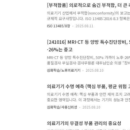
내 자원 제공, 그리고 품질정책에 대한 이해를 보장
[부적합품] 의로적으로 숨긴 부적합, 더 큰
다. 또한 품질시스템 규정에는 ..
의료기기 산업에서 부적합(nonconformity)의 
규제적 요구사항입니다. ISO 13485:2016 8.3 
구하며, 그 과정과 결과는 명확히 기록되어야 합니다
ISO 13485/8장
2025.08.11
를 ‘없다’고 하거나 축소 보고하는 사례가 관찰됩니다
의 왜곡된 품질 문화와 QA에 가해지는 구조적 압박에
가하면 본인의 책임이 커진다고 느끼거나, 업무가 과
[241016] MRI·CT 등 양방 특수진단장비
더 나아가 부적합이 많으면 ..
·26%는 중고
MRI·CT 등 양방 특수진단장비, 50% 가까이 노후·2
품질검사 부실검사·검사무용론 대두남인순 의원 “장비
차등제 실시해야”www.akomnews.com 핵심 쟁점
심화학습/노후의료기기
2025.08.10
음에도 수가가 동일해 개선 유인 부족품질검사 부적합
무용론’ 및 부실검사 의혹 제기제도적으로 장비 성능 
편 요구
의료기기 수명 예측 (핵심 부품, 평균 위험 
의료기기 수명 예측: 핵심 부품과 안전 제어 조치 
중요한 영역입니다. 이 과정에서는 기기의 성능과 안
니다. 의료기기의 수명을 결정하는 데 있어 몇 가지 
심화학습/사용신뢰성
2025.08.10
따라 다르게 적용될 수 있습니다. 핵심 부품의 기대
알려진 기대(예상) 수명을 기준으로 합니다. 이는 
평가하여 전체 기기의 수명을 추정하는 방식입니다. 
의료기기의 무결성 부품 관리의 중요성
품들에 초점을 맞춥니다. 크리티컬 컴포넌트의 교체 주기