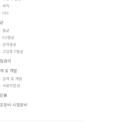
세척
UDI
균
멸균
EO멸균
감마멸균
고압증기멸균
험관리
계 및 개발
설계 및 개발
사용적합성
린룸
조장비·시험장비