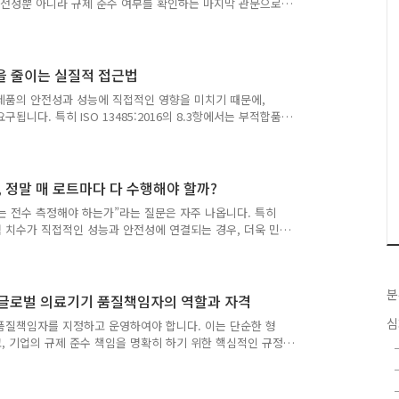
 안전성뿐 아니라 규제 준수 여부를 확인하는 마지막 관문으로
 사용자 환경을 최대한 재현하여 제품을 검증하는 절차입니다.
규격 적합성, 전원 작동 및 초기 세팅 등이 포함됩니다. 일반
안전과 직결되기 때문에 더욱 엄격하게 적용됩니다. 특히 일
료기기의 본질적 구성요소로 간주하므로, 이 단계에서 오류가
을 줄이는 실질적 접근법
)은 제품의 안전성과 성능에 직접적인 영향을 미치기 때문에,
구됩니다. 특히 ISO 13485:2016의 8.3항에서는 부적합품
 반드시 수립하고 운영하도록 요구하고 있습니다. 그러나 소규모
, 이를 단순히 규정대로만 적용하려 하면 오히려 현장에서
부적합 비율을 낮추라”는 경영진의 압박이 과도하면, 현장 작
생할 수 있습니다. 이는 품질 시스템의 신뢰성을 훼손하고,
 정말 매 로트마다 다 수행해야 할까?
는 전수 측정해야 하는가”라는 질문은 자주 나옵니다. 특히
치수가 직접적인 성능과 안전성에 연결되는 경우, 더욱 민
허가 범위’이자 품질보증의 핵심 지표입니다. 식품의약품안전처
사 기록을 확인하는 이유는, 제품이 허가 범위 내에서 일관성
별 최종검사에 해당 치수를 포함하는 것은 규제 대응뿐 아
분
모든 치수를 매번 전수 측정할 필요는 없습니다. 치수의 중
 글로벌 의료기기 품질책임자의 역할과 자격
 통계적 ..
심
품질책임자를 지정하고 운영하여야 합니다. 이는 단순한 형
, 기업의 규제 준수 책임을 명확히 하기 위한 핵심적인 규정
른 품질책임자 요건을 비교하고, 실무적으로 유의해야 할 사
서는 경영책임자(Management with Executive
지에 대한 최종 책임을 집니다. 이 경영자는 품질목표 수립, 조직