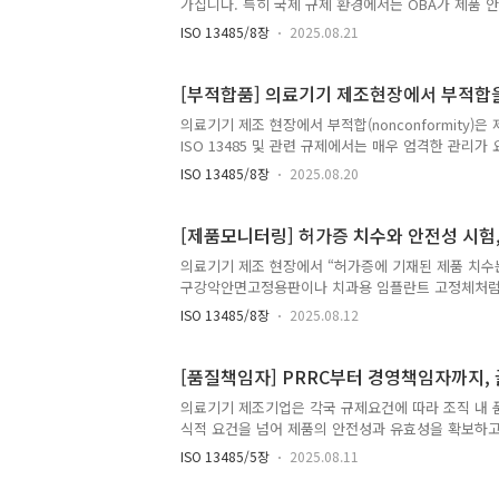
가집니다. 특히 국제 규제 환경에서는 OBA가 제품
기능하기 때문입니다. OBA는 출하 직전, 실제 최종
ISO 13485/8장
2025.08.21
포장 개봉 상태, 부속품 누락 여부, 설명서 언어 및 
소비재 분야에서도 활용되지만, 의료기기에서는 환자 
부 규제 당국은 “포장·라벨링·사용자 설명서”를 의
[부적합품] 의료기기 제조현장에서 부적합
발견되면 단순한 불량이 아니라..
의료기기 제조 현장에서 부적합(nonconformity
ISO 13485 및 관련 규제에서는 매우 엄격한 관리가 요
에 대한 식별, 문서화, 격리, 평가 및 처분 절차를
ISO 13485/8장
2025.08.20
의료기기 제조업체의 경우 인력과 자원에 제약이 있어
는 왜곡된 결과가 발생하기도 합니다. 예를 들어, “
업자가 부적합을 은폐하거나 축소 보고하는 상황이 발
[제품모니터링] 허가증 치수와 안전성 시험,
나아가 환자의 안전에 영향을 미칠..
의료기기 제조 현장에서 “허가증에 기재된 제품 치수
구강악안면고정용판이나 치과용 임플란트 고정체처럼 
감한 주제입니다. 우선, 허가증에 기재된 치수는 ‘
ISO 13485/8장
2025.08.12
(식약처)가 현장 심사 시 치수 측정값과 공정·최종검
있게 생산되는지를 검증하기 위함입니다. 따라서 로트
니라 품질책임 측면에서도 안전한 접근입니다. 다만, 
[품질책임자] PRRC부터 경영책임자까지,
요도, 제조공정의 변동성, 측정의 어려움 등을 고려하여
의료기기 제조기업은 각국 규제요건에 따라 조직 내 
식적 요건을 넘어 제품의 안전성과 유효성을 확보하고
입니다. 본 글에서는 미국, 유럽연합, 국제표준에 따
ISO 13485/5장
2025.08.11
항을 짚어보겠습니다. 미국(FDA 21 CFR Part 820)에
Responsibility)가 품질경영시스템의 도입과 유