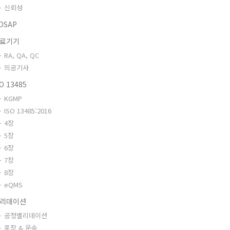
신뢰성
DSAP
료기기
RA, QA, QC
의공기사
SO 13485
KGMP
ISO 13485:2016
4장
5장
6장
7장
8장
eQMS
리데이션
공정밸리데이션
포장 & 운송