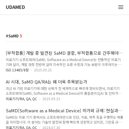
UDAMED
SaMD
5
[부적합품] 개발 중 발견된 SaMD 결함, 부적합품으로 간주해야
할까?
의료기기 소프트웨어(SaMD, Software as a Medical Device)는 전통적인 의료기
기와 달리, 개발 과정 전반에 걸쳐 지속적인 오류 수정과 기능 보완이 이루어지는 특
성이 있습니다. 이에 따라 일부 제조소에서는 개발 중 발견된 소프트웨어 결함을 ‘부
ISO 13485/8장
2025.09.25
적합품’으로 간주하지 않고, ISO 13485:2016의 8.3.2(인도 전 부적합품에 대한 조
치) 항목을 적용 제외하는 사례가 있습니다. 그러나 이러한 해석은 주의가 필요합니
AI 시대, SaMD QA/RA는 왜 더욱 주목받는가
다. ISO 13485에서 정의하는 ‘제품’은 최종 제품뿐만 아니라 개발 중의 설계 산출물
최근 AI 기반 의료기기에 대한 규제가 전 세계적으로 빠르게 정비되면서, 의료기기
까지 포괄할 수 있으며, ‘부적합품’은 명시된 요구사항을 충족하지 못하는 모든 상태
소프트웨어(SaMD, Software as a Medical Device)의 품질관리(QA) 및 인허가
를 포함합니다. 따라서, 소프트웨어가 내부적으로 테스트되거나 릴리스 후보로 식별
(RA) 전문 인력에 대한 수요가 오히려 강화되고 있습니다. 특히 기존 하드웨어 중심
된 시점 이후에 발생하..
의료기기/RA, QA, QC
2025.09.23
기업들도 AI 소프트웨어를 결합한 제품을 내놓고 있어, 관련 경험과 규제 이해도를
갖춘 전문가의 입지는 당분간 견고할 것으로 전망됩니다. 일각에서는 3~5년 차
SaMD(Software as a Medical Device) 허가와 규제: 현실과
SaMD QA/RA 전문가들이 업계 평균보다 높은 연봉을 받는 경우가 많다고 보고되는
도전
SaMD는 의료 기기 중에서도 소프트웨어만으로 진단, 치료, 예측 등을 수행하는 제품
데, 이는 단순한 희소성 때문만은 아닙니다. AI 관련 SaMD는 기존 의료기기보다 규
을 의미합니다. 이 분야는 기술의 발전과 함께 빠르게 성장하고 있지만, 그만큼 규제
제 난도가 높습니다. 설명가능성(Explainability), 데이터 편향성(Bias), 사이버보안
와 허가 절차에서도 많은 도전 과제가 존재합니다. 첫째, SaMD 허가 절차의 복잡성
(Cybers..
의료기기/RA, QA, QC
2024.07.30