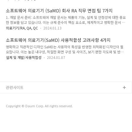
입니다. SaMD는 기존의 의료기기와는 다른 특성을 가지므로, 규제 당국인 식약처
(또는 FDA 등)는 이를 평가하기 위한 별도의 기준을 마련하고 있습니다. 식약처는 국
소프트웨어 의료기기 (SaMD) 회사 RA 직무 면접 팁 7가지
민의 안전과 건강을 최우선으로 고려하기 때문에, 새로운 기술이나 제품에 대해 보수
1. 개발 문서 준비: 소프트웨어 개발 문서는 제품의 기능, 설계 및 안정성에 대한 중요
적인 입장을 취할 수밖에 없습니다. 이는 SaMD 개발자들이 높은 기준을 충족시키
한 정보를 담고 있습니다. 이는 규제 준수의 핵심 요소로, 체계적이고 명확한 문서 작
기 위해 많은 시간과 자원을 투입해야 함을 의미합니다. 둘째, SaMD 허가 인력의 부
성 방법에 익숙해야 합니다. 2. 보안 문서 대응: 소프트웨어 의료기기의 보안은 매우
족입니다. SaMD를 개발하고 허가받기 위해서는 ..
의료기기/RA, QA, QC
2024.01.13
중요합니다. 보안 관련 문서는 데이터 보호 및 사이버 보안 위협에 대한 대응 전략을
포함해야 합니다. 3. 국가별 인허가 업데이트: 각국의 소프트웨어 의료기기 관련 인
소프트웨어 의료기기(SaMD) 사용적합성 고려사항 4가지
허가 요구사항은 지속적으로 업데이트됩니다. 최신 규정에 대한 이해와 이에 따른 대
명확하고 직관적인 디자인 SaMD는 사용자의 특성을 반영한 최적화된 디자인이 필
응 전략이 필요합니다. 4. 업계 동향 파악: 소프트웨어 의료기기 시장의 최신 트렌드
요합니다. 이는 높은 내구성, 적절한 화면 구성 및 사이즈, 보기 편한 각도와 빛 반사
와 경쟁 업체의 동향에 대한 정보는 면접에서의 성공적인 대화를 위해 필수적입니다.
최소화, 성능의 조작 편리성, 모바일 및 데스크탑 사용 호환성 등을 포함합니다. 또한,
5. 인허가 전략: 제품의 시장 출시를 위..
설계 및 개발/사용적합성
2024.01.07
사용자가 위험을 사전에 인지할 수 있는 알림 시스템과 쉽게 인지할 수 있는 디스플
레이가 중요합니다. 사용이 편리한 디자인 복잡한 화면 구성을 피하고, 사용자가 쉽
게 정보를 파악하고 접근할 수 있도록 디자인해야 합니다. 명확한 구성, 절반 정도의
화면에 컨텐츠 표시, 관련 기능의 부각, 결정 항목에 대한 알림 설정 등이 중요합니다.
모든 화면에서 주요 정보가 표시되도록 하는 것도 필요합니다. 업데이트에 대한 명확
한 가이드 SaMD의 업데이트는 사용자에게 명..
관련사이트
Copyright © Daum Corp. All rights reserved.