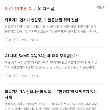
더보기
의료기기/RA, QA, QC
의 다른 글
의료기기 인허가 컨설팅, 그 달콤한 말 뒤의 진실
글 내용
의료기기 인허가 시장이 커질수록 ‘컨설팅’이라는 이름 아래 다양한 업체들이
등장하고 있습니다. 하지만 겉으로는 그럴듯한 제안서를 내밀면서도, 실제 규제
이해도나 프로젝트 수행 경험이 부족한 경우가 많습니다. 저는 전직 의료기기
0
0
2025. 10. 28.
규제 컨설턴트로서, 많은 제조사들이 시행착오를 겪는 모습을 보며 몇 가지 현
실적인 조언을 드리고자 합니다. 첫째, 컨설팅 업체의 경험은 단순히 “의료기기
컨설팅 해봤다”가 아닙니다. 해당 제품군의 허가 경험이 있는지, 같은 등급의 품
AI 시대, SaMD QA/RA는 왜 더욱 주목받는가
목을 다뤄본 적이 있는지가 핵심입니다. 전기·전자제품 기반의 Class II 의료기
글 내용
기와 체내 삽입형 Class III 제품의 규제 전략은 완전히 다릅니다. 경험이 없는
최근 AI 기반 의료기기에 대한 규제가 전 세계적으로 빠르게 정비되면서, 의료
컨설턴트는 실제 규제 기관의 관점을 충분히 예측하지 못하고, 결국 프로젝트가
기기 소프트웨어(SaMD, Software as a Medical Device)의 품질관리(Q
지연되거..
A) 및 인허가(RA) 전문 인력에 대한 수요가 오히려 강화되고 있습니다. 특히 기
0
0
2025. 9. 23.
존 하드웨어 중심 기업들도 AI 소프트웨어를 결합한 제품을 내놓고 있어, 관련
경험과 규제 이해도를 갖춘 전문가의 입지는 당분간 견고할 것으로 전망됩니다.
일각에서는 3~5년 차 SaMD QA/RA 전문가들이 업계 평균보다 높은 연봉을
의료기기 RA 신입사원의 덕목 ― “안된다”에서 멈추지 않는
받는 경우가 많다고 보고되는데, 이는 단순한 희소성 때문만은 아닙니다. AI 관
련 SaMD는 기존 의료기기보다 규제 난도가 높습니다. 설명가능성(Explainab
자세
글 내용
ility), 데이터 편향성(Bias), 사이버보안(Cybers..
의료기기 규제 업무(RA)는 단순히 법규를 숙지하는 데 그치지 않습니다. 외부
기관, 시험기관, 내부 개발팀 등 수많은 이해관계자를 연결하면서 일정과 품질