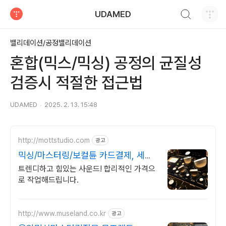
검색하기
UDAMED
티스토리
밸리데이션/공정밸리데이션
혼합(믹스/믹싱) 공정의 균질성
검증시 적절한 접근법
UDAMED
2025. 2. 13. 15:48
http://mottstudio.com
광고
믹싱/마스터링/보컬튠 카드결제, 세금
계산서 가능
트렌디하고 힘있는 사운드! 합리적인 가격으
로 작업해드립니다.
http://www.museland.co.kr
광고