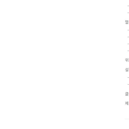
멸
위
설
클
제