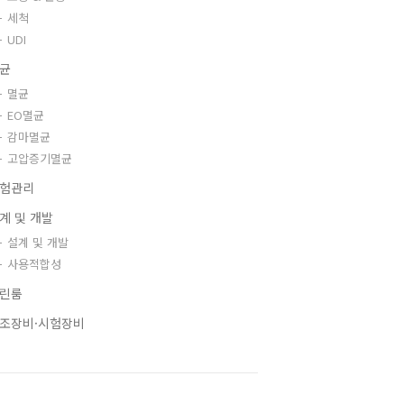
세척
UDI
균
멸균
EO멸균
감마멸균
고압증기멸균
험관리
계 및 개발
설계 및 개발
사용적합성
린룸
조장비·시험장비