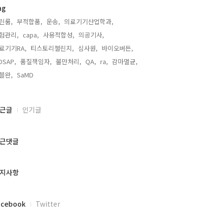
ag
린룸,
부적합품,
운송,
의료기기산업학과,
험관리,
capa,
사용적합성,
의공기사,
료기기RA,
티스토리챌린지,
심사원,
바이오버든,
DSAP,
품질책임자,
불만처리,
QA,
ra,
감마멸균,
블완,
SaMD,
근글
인기글
근댓글
지사항
acebook
Twitter