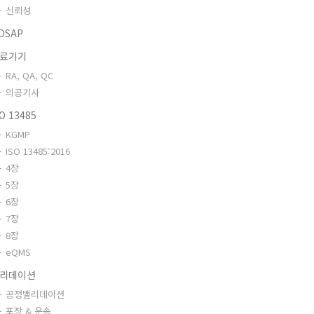
신뢰성
DSAP
료기기
RA, QA, QC
의공기사
SO 13485
KGMP
ISO 13485:2016
4장
5장
6장
7장
8장
eQMS
리데이션
공정밸리데이션
포장 & 운송